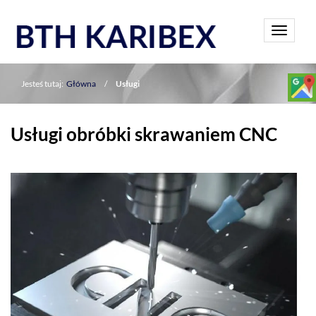
Toggle
navigati
Jesteś tutaj:
Główna
/
Usługi
Usługi obróbki skrawaniem CNC